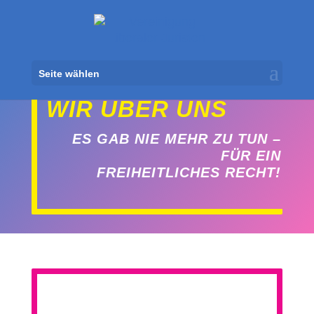
Seite wählen
VEREINIGUNG LIBERALER JURISTEN
WIR ÜBER UNS
ES GAB NIE MEHR ZU TUN –
FÜR EIN
FREIHEITLICHES RECHT!